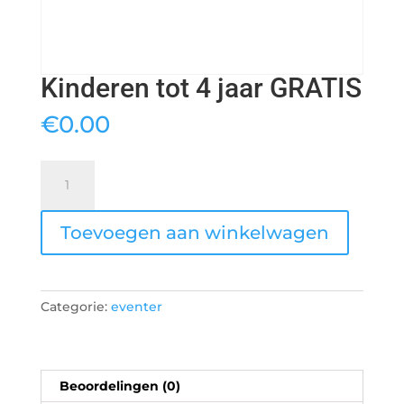
Kinderen tot 4 jaar GRATIS
€
0.00
Kinderen
tot
4
Toevoegen aan winkelwagen
jaar
GRATIS
aantal
Categorie:
eventer
Beoordelingen (0)