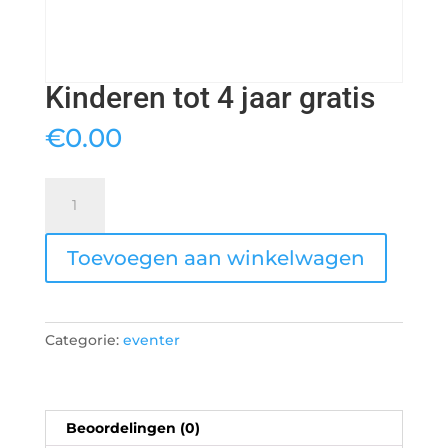
Kinderen tot 4 jaar gratis
€
0.00
Kinderen
tot
4
Toevoegen aan winkelwagen
jaar
gratis
aantal
Categorie:
eventer
Beoordelingen (0)