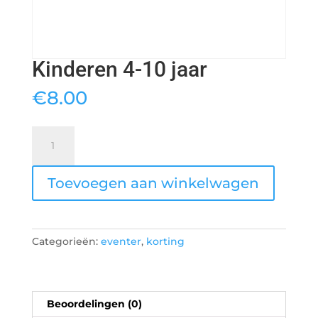
Kinderen 4-10 jaar
€
8.00
Kinderen
4-
10
Toevoegen aan winkelwagen
jaar
aantal
Categorieën:
eventer
,
korting
Beoordelingen (0)