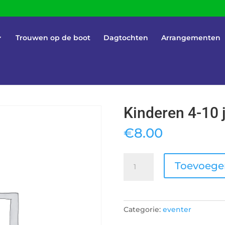
Trouwen op de boot
Dagtochten
Arrangementen
Kinderen 4-10 
€
8.00
Kinderen
Toevoege
4-
10
jaar
aantal
Categorie:
eventer