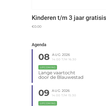
Kinderen t/m 3 jaar gratisi
€
0.00
Agenda
08
AUG
2026
14:00 T/M 16:30
UPCOMING
Lange vaartocht
door de Blauwestad
09
AUG
2026
14:00 T/M 15:30
UPCOMING