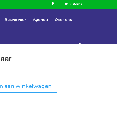
0 items
Busvervoer
Agenda
Over ons
jaar
n aan winkelwagen