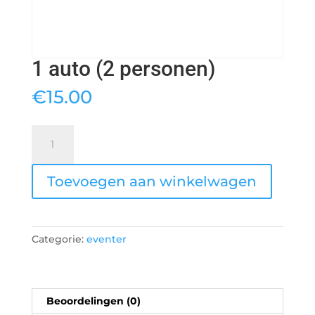
1 auto (2 personen)
€
15.00
1
auto
(2
Toevoegen aan winkelwagen
personen)
aantal
Categorie:
eventer
Beoordelingen (0)