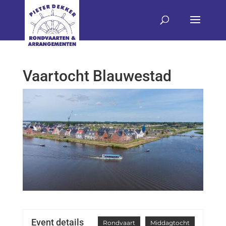
Vaartocht Blauwestad
Event details
Rondvaart
Middagtocht