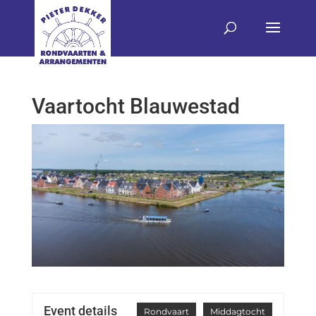
Vaartocht Blauwestad
Event details
Rondvaart
Middagtocht