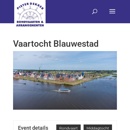
Vaartocht Blauwestad
Event details
Rondvaart
Middagtocht