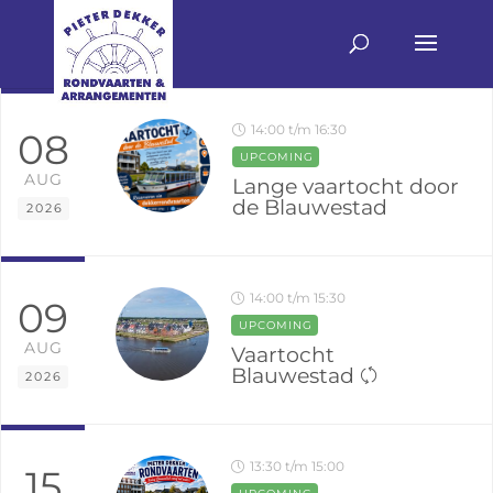
14:00 t/m 16:30
08
UPCOMING
AUG
Lange vaartocht door
de Blauwestad
2026
14:00 t/m 15:30
09
UPCOMING
AUG
Vaartocht
Blauwestad
2026
13:30 t/m 15:00
15