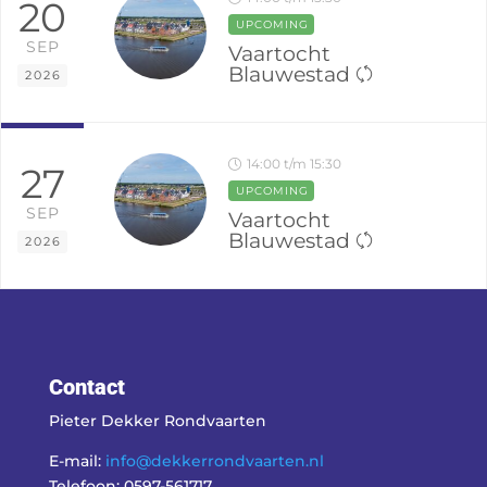
20
UPCOMING
SEP
Vaartocht
Blauwestad
2026
14:00 t/m 15:30
27
UPCOMING
SEP
Vaartocht
Blauwestad
2026
Contact
Pieter Dekker Rondvaarten
E-mail:
info@dekkerrondvaarten.nl
Telefoon: 0597-561717